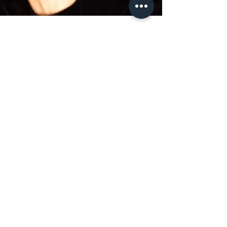
Principais projetos
1983 - Moinhos de Vento || 1986 - Selva de
Pedra || 1988 - Bebê a Bordo || 1990 -
Desejo || 1993 - Fera Ferida || 1995 - Explode
Coração || 1999 - Terra Nostra || 2001 - Um
Anjo Caiu do Céu || 2002 - O Beijo do
Vampiro || 2003 - Celebridade || 2006 - JK ||
2006 - Páginas da Vida || 2009 - Caras &
Bocas || 2011 - Insensato Coração || 2019 - A
Dona do Pedaço ||
2021 - Verdades Secretas || 2026 -
Dona
Beja || 2026 - Quem Ama Cuida